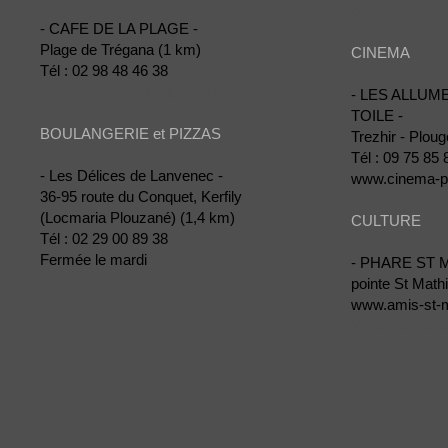
ou manger
- CAFE DE LA PLAGE -
Plage de Trégana (1 km)
CINEMA
Tél :
02 98 48 46 38
Ne pas rater son Kig a Farz
- LES ALLUM
TOILE -
BOULANGERIE et PIZZAS
Trezhir - Plou
Tél :
09 75 85 
- Les Délices de Lanvenec -
www.cinema-pl
36-95 route du Conquet, Kerfily
(Locmaria Plouzané) (1,4 km)
CULTURE
Tél :
02 29 00 89 38
Fermée le mardi
- PHARE ST 
pointe St Math
www.amis-st-m
Visite du phar