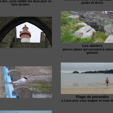
s îles...sans oublier les lieux pour se
goulet de Brest
faire du bien.
Les daviers
pierres plates qui servaient à remo
goémon
Plage de porsmilin
à 2 pas pour vous baigner et vous d