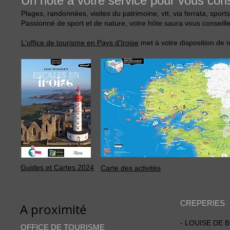
Un hôte à votre service pour vous conse
Plages, randonnées, visites du patrimoine, vtt, via ferrata, sport
Passionné de sport et de nature, votre hôte saura vous conseille
L'office de tourisme en Pays d'Iroise
met à votre disposition de 
Guides et Cartes 2024
Carte des activités
CREPERIES
A proximité
- LOUISE DE 
OFFICE DE TOURISME