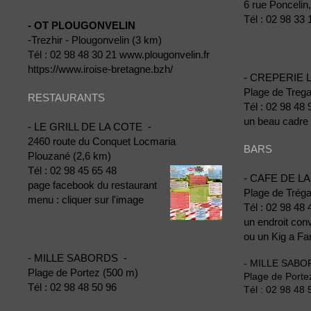
6 rue Poncelin
Tél :
02 98 33 
- OT PLOUGONVELIN
Artisan Crêpie
-Trezhir - Plougonvelin (3 km)
dans une ancie
Tél :
02 98 48 30 21
www.plougonvelin.fr
https://www.iroise-bretagne.bzh/
- CREPERIE
Plage de Treg
RESTAURANTS
Tél :
02 98 48 
un beau cadre 
- LE GRILL DE LA COTE -
2460 route du Conquet Locmaria
BARS
Plouzané (2,6 km)
Tél :
02 98 45 65 48
- CAFE DE L
page facebook du restaurant
Plage de Trég
menu : cliquer sur l'image
Tél :
02 98 48 
Du jeudi au dimanche
l'été, menu à partir
un endroit conv
de 28 euros.
ou un Kig a Far
- MILLE SABORDS -
-
MILLE SABO
Plage de Portez (500 m)
Plage de Porte
Tél :
02 98 48 50 96
Tél :
02 98 48 
Bonnes assiettes et belles pizzas
magnifique vér