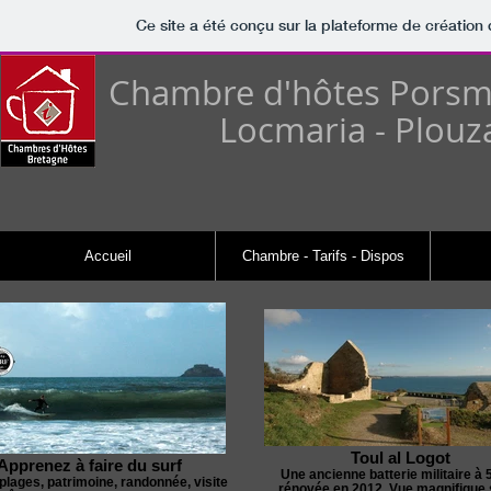
Ce site a été conçu sur la plateforme de création 
Chambre d'hôtes Porsmi
​Locmaria - Plou
Accueil
Chambre - Tarifs - Dispos
Toul al Logot
Apprenez à faire du surf
Une ancienne batterie militaire à
plages, patrimoine, randonnée, visite
rénovée en 2012. Vue magnifique 